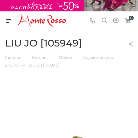
0
LIU JO [105949]
—
—
—
—
Главная
Каталог
Обувь
Обувь женская
—
LIU JO
LIU JO [105949]