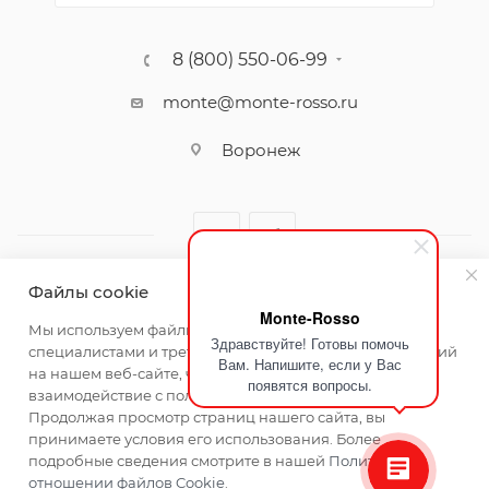
8 (800) 550-06-99
monte@monte-rosso.ru
Воронеж
Файлы cookie
Monte-Rosso
2026 ©Monte Rosso - магазины обуви и аксессуаров для
Мы используем файлы cookie, разработанные нашими
Здравствуйте! Готовы помочь
женщин
специалистами и третьими лицами, для анализа событий
Вам. Напишите, если у Вас
на нашем веб-сайте, что позволяет нам улучшать
появятся вопросы.
взаимодействие с пользователями и обслуживание.
Продолжая просмотр страниц нашего сайта, вы
принимаете условия его использования. Более
подробные сведения смотрите в нашей
Политике в
отношении файлов Cookie
.