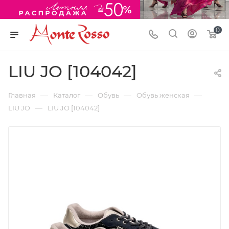
0
LIU JO [104042]
—
—
—
—
Главная
Каталог
Обувь
Обувь женская
—
LIU JO
LIU JO [104042]