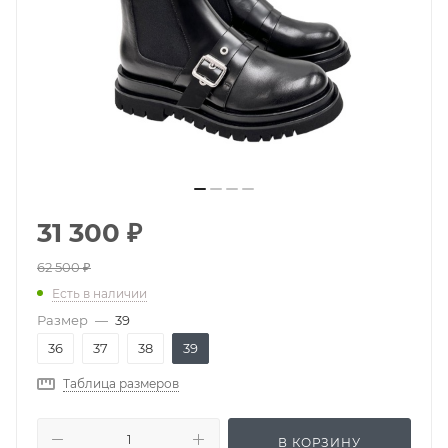
31 300
₽
62 500
₽
Есть в наличии
Размер
—
39
36
37
38
39
Таблица размеров
В КОРЗИНУ