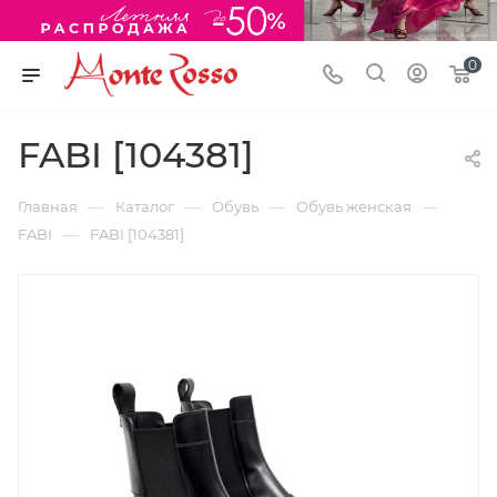
0
FABI [104381]
—
—
—
—
Главная
Каталог
Обувь
Обувь женская
—
FABI
FABI [104381]