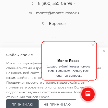
8 (800) 550-06-99
monte@monte-rosso.ru
Воронеж
Файлы cookie
Monte-Rosso
2026 ©Monte Rosso - магазины обуви и аксессуаров для
Мы используем файлы cookie, разработанные нашими
Здравствуйте! Готовы помочь
женщин
специалистами и третьими лицами, для анализа событий
Вам. Напишите, если у Вас
на нашем веб-сайте, что позволяет нам улучшать
появятся вопросы.
взаимодействие с пользователями и обслуживание.
Продолжая просмотр страниц нашего сайта, вы
принимаете условия его использования. Более
подробные сведения смотрите в нашей
Политике в
отношении файлов Cookie
.
ПРИНИМАЮ
НЕ ПРИНИМАЮ
Главная
Каталог
Кабинет
Корзина
Сравнение
Магазины