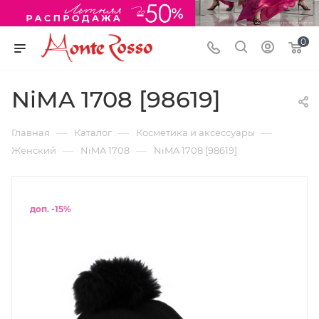
0
NiMA 1708 [98619]
—
—
—
Главная
Каталог
Косметика и аксессуары
—
—
Женский
NiMA 1708
NiMA 1708 [98619]
доп. -15%