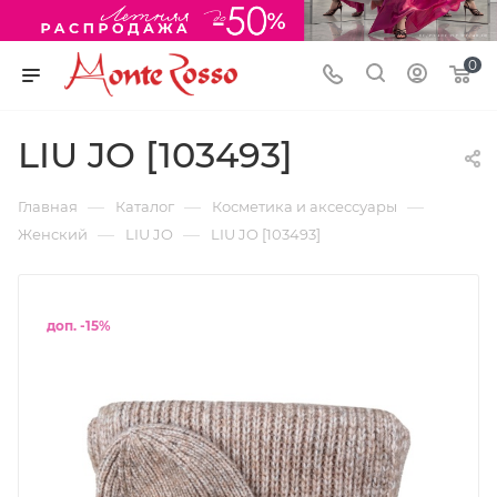
0
LIU JO [103493]
—
—
—
Главная
Каталог
Косметика и аксессуары
—
—
Женский
LIU JO
LIU JO [103493]
доп. -15%