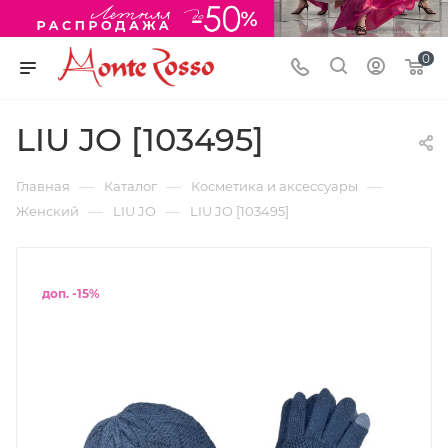
0
LIU JO [103495]
—
—
—
Главная
Каталог
Косметика и аксессуары
—
—
Женский
LIU JO
LIU JO [103495]
доп. -15%