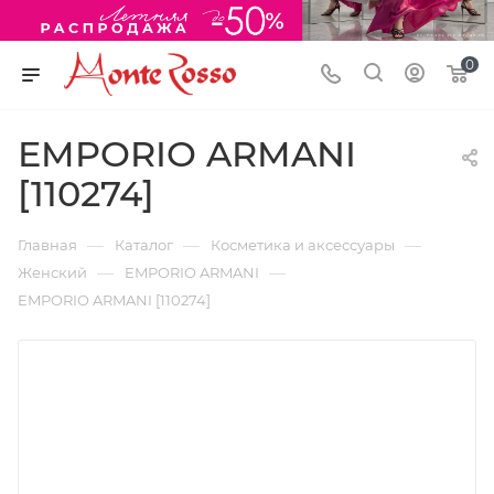
0
EMPORIO ARMANI
[110274]
—
—
—
Главная
Каталог
Косметика и аксессуары
—
—
Женский
EMPORIO ARMANI
EMPORIO ARMANI [110274]