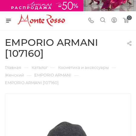
0
EMPORIO ARMANI
[107160]
—
—
—
Главная
Каталог
Косметика и аксессуары
—
—
Женский
EMPORIO ARMANI
EMPORIO ARMANI [107160]