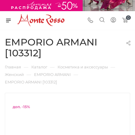
0
EMPORIO ARMANI
[103312]
—
—
—
Главная
Каталог
Косметика и аксессуары
—
—
Женский
EMPORIO ARMANI
EMPORIO ARMANI [103312]
доп. -15%