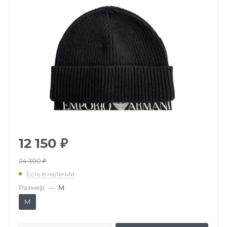
12 150
₽
24 300
₽
Есть в наличии
Размер
—
M
M