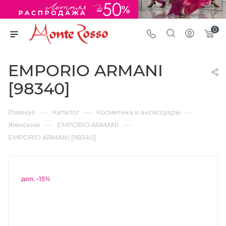
0
EMPORIO ARMANI
[98340]
—
—
—
Главная
Каталог
Косметика и аксессуары
—
—
Женский
EMPORIO ARMANI
EMPORIO ARMANI [98340]
доп. -15%