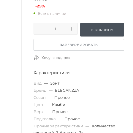
-
25
%
Есть в наличии
В КОРЗИНУ
ЗАРЕЗЕРВИРОВАТЬ
Хочу в подарок
Характеристики
Вид
—
Зонт
Бренд
—
ELEGANZZA
Сезон
—
Прочее
Цвет
—
Комби
Верх
—
Прочее
Подкладка
—
Прочее
Прочие характеристики
—
Количество
сложений: 2; Автомат: Да