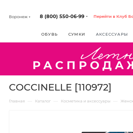
8 (800) 550-06-99
Перейти в Клуб Б
Воронеж
ОБУВЬ
СУМКИ
АКСЕССУАРЫ
COCCINELLE [110972]
—
—
—
Главная
Каталог
Косметика и аксессуары
Женс