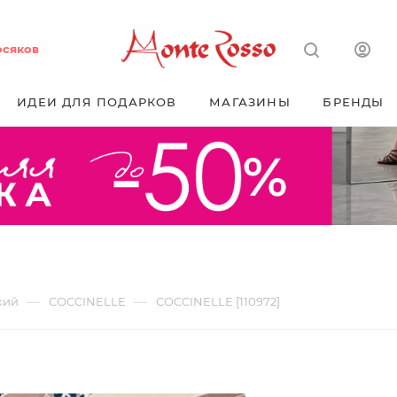
осяков
ИДЕИ ДЛЯ ПОДАРКОВ
МАГАЗИНЫ
БРЕНДЫ
—
—
кий
COCCINELLE
COCCINELLE [110972]