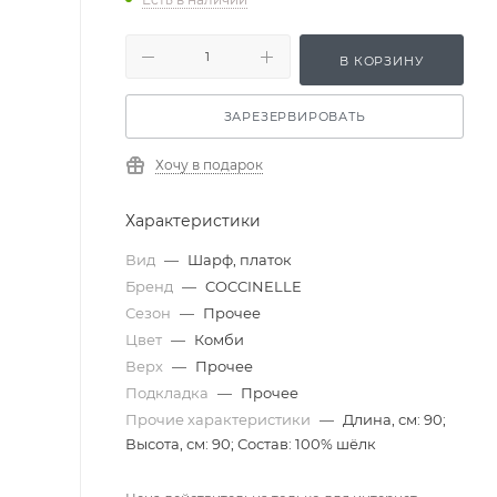
В КОРЗИНУ
ЗАРЕЗЕРВИРОВАТЬ
Хочу в подарок
Характеристики
Вид
—
Шарф, платок
Бренд
—
COCCINELLE
Сезон
—
Прочее
Цвет
—
Комби
Верх
—
Прочее
Подкладка
—
Прочее
Прочие характеристики
—
Длина, см: 90;
Высота, см: 90; Состав: 100% шёлк