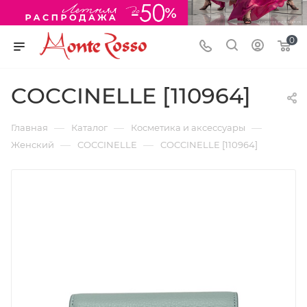
0
COCCINELLE [110964]
—
—
—
Главная
Каталог
Косметика и аксессуары
—
—
Женский
COCCINELLE
COCCINELLE [110964]