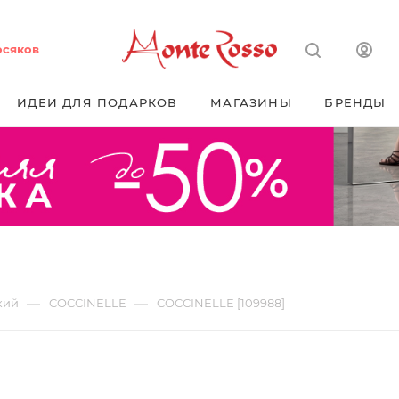
осяков
ИДЕИ ДЛЯ ПОДАРКОВ
МАГАЗИНЫ
БРЕНДЫ
—
—
кий
COCCINELLE
COCCINELLE [109988]