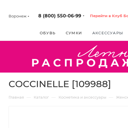
8 (800) 550-06-99
Перейти в Клуб Б
Воронеж
ОБУВЬ
СУМКИ
АКСЕССУАРЫ
COCCINELLE [109988]
—
—
—
Главная
Каталог
Косметика и аксессуары
Женс