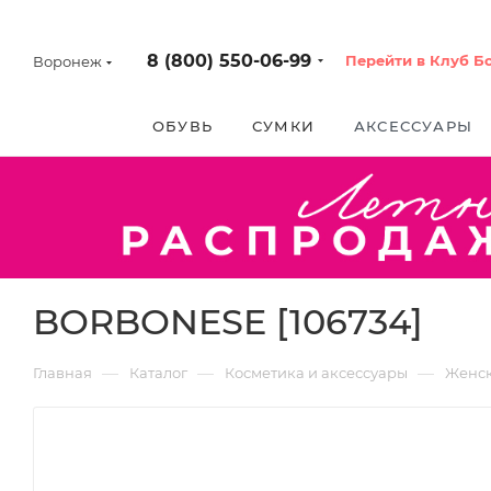
8 (800) 550-06-99
Перейти в Клуб Б
Воронеж
ОБУВЬ
СУМКИ
АКСЕССУАРЫ
BORBONESE [106734]
—
—
—
Главная
Каталог
Косметика и аксессуары
Женс