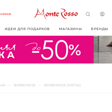
осяков
ИДЕИ ДЛЯ ПОДАРКОВ
МАГАЗИНЫ
БРЕНДЫ
—
—
кий
BORBONESE
BORBONESE [106734]