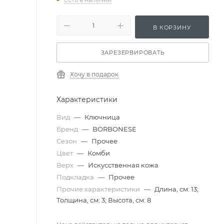
В КОРЗИНУ
ЗАРЕЗЕРВИРОВАТЬ
Хочу в подарок
Характеристики
Вид
—
Ключница
Бренд
—
BORBONESE
Сезон
—
Прочее
Цвет
—
Комби
Верх
—
Искусственная кожа
Подкладка
—
Прочее
Прочие характеристики
—
Длина, см: 13;
Толщина, см: 3; Высота, см: 8