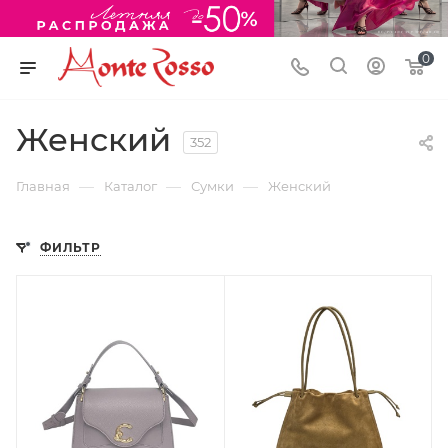
0
Женский
352
—
—
—
Главная
Каталог
Сумки
Женский
ФИЛЬТР